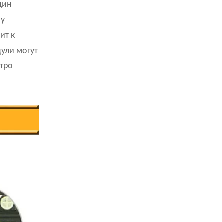
дин
Светодиодный рекламный щит с наклонной
колонной
ну
Светодиодный рекламный щит с круглой
ит к
колонной
ули могут
Эффектный светодиодный рекламный щит с
униполярной кривой
стро
Светодиодный щит Unipole в форме дуги
Светодиодные цифровые вывески для рекламы
на порталах
Мы проектируем, изготавливаем и
устанавливаем
Экспертиза, мастерство и честность