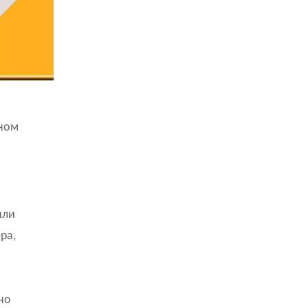
вном
или
ра,
но