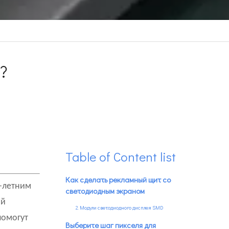
?
Table of Content list
Как сделать рекламный щит со
0-летним
светодиодным экраном
ый
2. Модули светодиодного дисплея SMD
помогут
Выберите шаг пикселя для