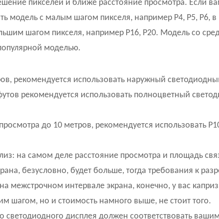
ешение пикселей и ближе расстояние просмотра. Если в
ь модель с малым шагом пикселя, например P4, P5, P6, в
льшим шагом пикселя, например P16, P20. Модель со сре
ь популярной моделью.
ов, рекомендуется использовать наружный светодиодны
ых футов рекомендуется использовать полноцветный свето
просмотра до 10 метров, рекомендуется использовать P10
из: на самом деле расстояние просмотра и площадь св
рана, безусловно, будет больше, тогда требования к ра
 на межстрочном интервале экрана, конечно, у вас капри
им шагом, но и стоимость намного выше, не стоит того.
го светодиодного дисплея должен соответствовать ваши