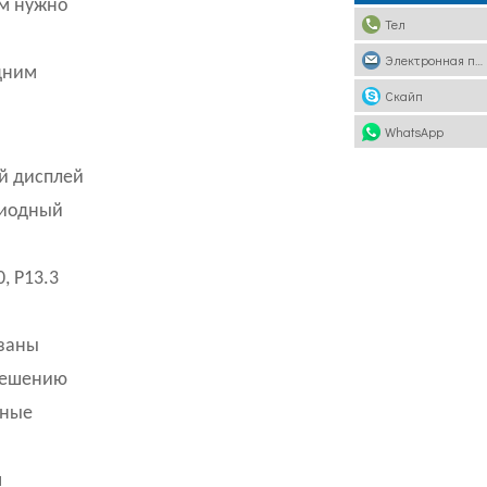
ам нужно
Тел
Электронная почта
дним
Скайп
WhatsApp
й дисплей
диодный
, P13.3
язаны
зрешению
зные
м