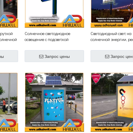
круткой
Солнечное светодиодное
Светодиодный свет на
солнечной
освещение с подсветкой
солнечной энергии, р
Рекламный щит
щит для наружной ре
ны
Запрос цены
Запрос це