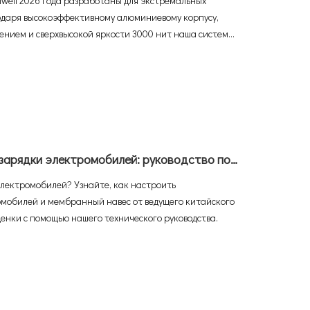
aiwell 2026 года разработаны для экстремальных
годаря высокоэффективному алюминиевому корпусу,
ением и сверхвысокой яркости 3000 нит наша система
и температуре окружающей среды 60°C. Это настоящее
блачной CMS 4G — все, что вам нужно, — это
Как построить идеальный навес для зарядки электромобилей: руководство по настройке навесов для автомобилей с Adhaiwell China
электромобилей? Узнайте, как настроить
омобилей и мембранный навес от ведущего китайского
ценки с помощью нашего технического руководства.