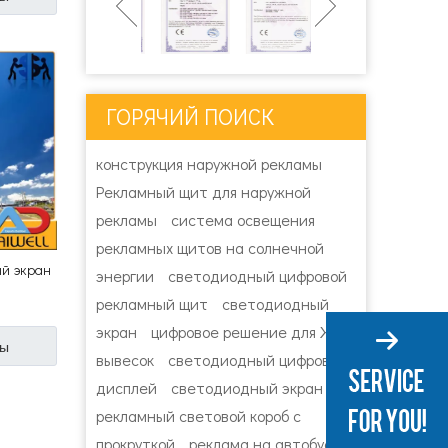
ГОРЯЧИЙ ПОИСК
конструкция наружной рекламы
Рекламный щит для наружной
рекламы
система освещения
рекламных щитов на солнечной
ый экран
энергии
светодиодный цифровой
рекламный щит
светодиодный
экран
цифровое решение для ЖК-
ны
вывесок
светодиодный цифровой
дисплей
светодиодный экран
рекламный световой короб с
прокруткой
реклама на автобусной