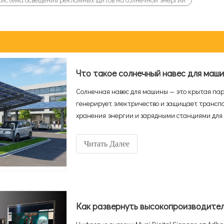
Солнечная навес для машины — это крытая па
генерирует электричество и защищает транспо
хранения энергии и зарядными станциями для
экосистемой «солнечной зарядки», которая пр
энергетический актив, приносящий доход. Учи
Читать Далее
достигнут 20 миллионов в 2025 году, а рынок с
вырастет на 10,6% в год в среднем до 2,67 мил
решения быстро становятся стандартом для к
инфраструктуры.