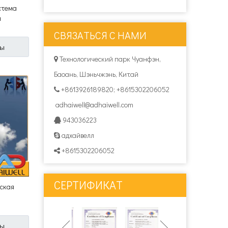
стема
а
тобусной
СВЯЗАТЬСЯ С НАМИ
ны
Технологический парк Чуанфэн,

Баоань, Шэньчжэнь, Китай
+8613926189820; +8615302206052

adhaiwell@adhaiwell.com
943036223

адхайвелл

+8615302206052

СЕРТИФИКАТ
ская
й экран
ны