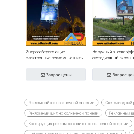
Энергосберегающие
Наружный высокоэфф
электронные рекламные щиты
светодиодный экран 
на солнечной энергии
солнечной энергии
Запрос цены
Запрос це
Рекламный щит солнечной энергии
Светодиодный 
Рекламный щит на солнечной панели
Рекламный щ
Конструкция рекламного щита на солнечной энергии
цифровые рекламные щиты на солнечной энергии