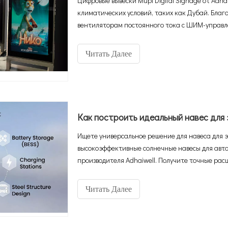
Цифровые вывески Mupi Digital Signage от Adh
климатических условий, таких как Дубай. Бла
вентиляторам постоянного тока с ШИМ-управл
остается полностью работоспособной даже пр
решение «подключи и работай» со встроенной о
Читать Далее
фундамент и мощность.
Ищете универсальное решение для навеса для 
высокоэффективные солнечные навесы для авт
производителя Adhaiwell. Получите точные рас
Читать Далее