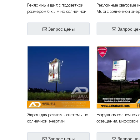
Рекламный щит с подсветкой
Рекламные световые 
размером 6 х 3 м на солнечной
Mupi с солнечной эне
энергии
Запрос цены
Запрос це
Экран для рекламы системы на
Наружная солнечная 
солнечной энергии
освещения, цифровой
рекламный экран
Запрос цены
Запрос це