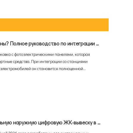
Что такое солнечный навес для машины? Полное руководство по интеграции фотоэлектрических систем, систем хранения данных и зарядки электромобилей
рковка с фотоэлектрическими панелями, которая
ртные средства. При интеграции со станциями
 электромобилей он становится полноценной
евращает пустующее парковочное место в
тывая, что глобальные продажи электромобилей
олнечных навесов для автомобилей, по прогнозам,
лиардов долларов США к 2034 году, интегрированные
оммерческой и общественной зарядной
Как развернуть высокопроизводительную наружную цифровую ЖК-вывеску в условиях экстремальной жары в 60°C в Дубае