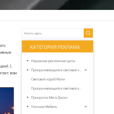
ого
КАТЕГОРИЯ РЕКЛАМА
тивные
Наружные рекламные щиты
ки). ).
Прокручивающийся световой короб Mupi
агает вам
Световой короб Мупи
Прокручивающийся световой короб
Прокрутка Мега Доски
Уличная Мебель