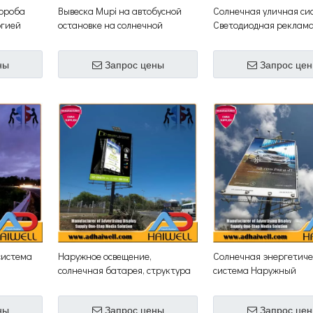
короба
Вывеска Mupi на автобусной
Солнечная уличная си
ргией
остановке на солнечной
Светодиодная реклам
энергии
Световой короб для ав
остановки
ны
Запрос цены
Запрос це
система
Наружное освещение,
Солнечная энергетиче
солнечная батарея, структура
система Наружный
рекламного щита
светодиодный цифрово
ны
Запрос цены
Запрос це