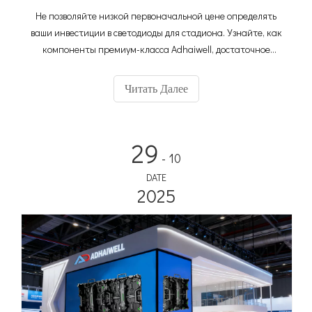
Не позволяйте низкой первоначальной цене определять
ваши инвестиции в светодиоды для стадиона. Узнайте, как
компоненты премиум-класса Adhaiwell, достаточное
количество запасных частей и модульная конструкция с
возможностью быстрой замены обеспечивают
Читать Далее
максимальную надежность и минимальное время простоя,
гарантируя постоянный спонсорский доход и
беспроблемное послепродажное обслуживание вашего
29
футбольного стадиона.
- 10
DATE
2025