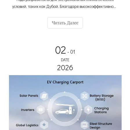
условий, таких как Дубай. Благодаря высокоэффективному
алюминиевому корпусу, вентиляторам постоянного тока с
ШИМ-управлением и сверхвысокой яркости 3000 нит наша
Читать Далее
система остается полностью работоспособной даже при
температуре окружающей среды 60°C. Это настоящее
решение «подключи и работай» со встроенной облачной
02
CMS 4G — все, что вам нужно, — это фундамент и мощность.
- 01
DATE
2026