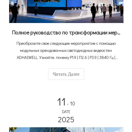
Полное руководство по трансформации мероприятий: как арендованные модульные светодиодные видеостены ADHAIWELL обеспечивают незабываемые визуальные эффекты
Преобразите свое следующее мероприятие с помощью
модульных арендованных светодиодных видеостен
ADHAIWELL. Узнайте, почему P1.9 | П2.6 | P3.9 | 3840 Гц |
Арендный светодиодный экран с изгибом ±10° необходим
для профессионального и потрясающего визуального
Читать Далее
отображения.
11
- 10
DATE
2025