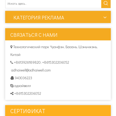
КАТЕГОРИЯ РЕКЛАМА
СВЯЗАТЬСЯ С НАМИ
Технологический парк Чуанфэн, Баоань, Шэньчжэнь,

Китай
+8613926189820; +8615302206052

adhaiwell@adhaiwell.com
943036223

адхайвелл

+8615302206052

СЕРТИФИКАТ