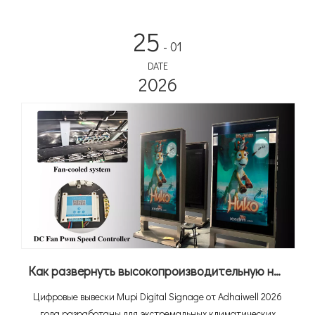
превращает пустующее парковочное место в
энергетический актив, приносящий доход. Учитывая, что
25
глобальные продажи электромобилей достигнут 20
- 01
миллионов в 2025 году, а рынок солнечных навесов для
DATE
автомобилей, по прогнозам, вырастет на 10,6% в год в
2026
среднем до 2,67 миллиардов долларов США к 2034 году,
интегрированные решения быстро становятся стандартом
для коммерческой и общественной зарядной
инфраструктуры.
Как развернуть высокопроизводительную наружную цифровую ЖК-вывеску в условиях экстремальной жары в 60°C в Дубае
Цифровые вывески Mupi Digital Signage от Adhaiwell 2026
года разработаны для экстремальных климатических