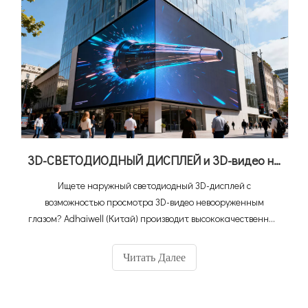
3D-СВЕТОДИОДНЫЙ ДИСПЛЕЙ и 3D-видео невооруженным глазом: полное руководство покупателя + лучшее решение в Китае
Ищете наружный светодиодный 3D-дисплей с
возможностью просмотра 3D-видео невооруженным
глазом? Adhaiwell (Китай) производит высококачественные
светодиодные 3D-экраны и разрабатывает
индивидуальное 3D-видео невооруженным глазом. Узнайте
Читать Далее
характеристики, рентабельность инвестиций и советы по
установке здесь.